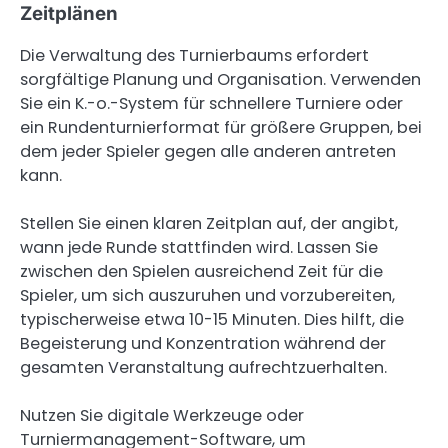
Zeitplänen
Die Verwaltung des Turnierbaums erfordert
sorgfältige Planung und Organisation. Verwenden
Sie ein K.-o.-System für schnellere Turniere oder
ein Rundenturnierformat für größere Gruppen, bei
dem jeder Spieler gegen alle anderen antreten
kann.
Stellen Sie einen klaren Zeitplan auf, der angibt,
wann jede Runde stattfinden wird. Lassen Sie
zwischen den Spielen ausreichend Zeit für die
Spieler, um sich auszuruhen und vorzubereiten,
typischerweise etwa 10-15 Minuten. Dies hilft, die
Begeisterung und Konzentration während der
gesamten Veranstaltung aufrechtzuerhalten.
Nutzen Sie digitale Werkzeuge oder
Turniermanagement-Software, um