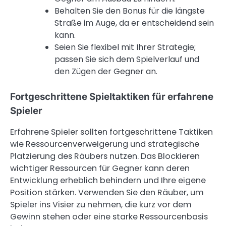
Behalten Sie den Bonus für die längste
Straße im Auge, da er entscheidend sein
kann.
Seien Sie flexibel mit Ihrer Strategie;
passen Sie sich dem Spielverlauf und
den Zügen der Gegner an.
Fortgeschrittene Spieltaktiken für erfahrene
Spieler
Erfahrene Spieler sollten fortgeschrittene Taktiken
wie Ressourcenverweigerung und strategische
Platzierung des Räubers nutzen. Das Blockieren
wichtiger Ressourcen für Gegner kann deren
Entwicklung erheblich behindern und Ihre eigene
Position stärken. Verwenden Sie den Räuber, um
Spieler ins Visier zu nehmen, die kurz vor dem
Gewinn stehen oder eine starke Ressourcenbasis