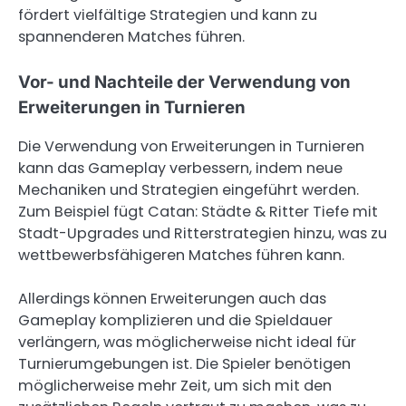
fördert vielfältige Strategien und kann zu
spannenderen Matches führen.
Vor- und Nachteile der Verwendung von
Erweiterungen in Turnieren
Die Verwendung von Erweiterungen in Turnieren
kann das Gameplay verbessern, indem neue
Mechaniken und Strategien eingeführt werden.
Zum Beispiel fügt Catan: Städte & Ritter Tiefe mit
Stadt-Upgrades und Ritterstrategien hinzu, was zu
wettbewerbsfähigeren Matches führen kann.
Allerdings können Erweiterungen auch das
Gameplay komplizieren und die Spieldauer
verlängern, was möglicherweise nicht ideal für
Turnierumgebungen ist. Die Spieler benötigen
möglicherweise mehr Zeit, um sich mit den