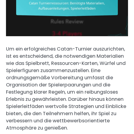
Um ein erfolgreiches Catan-Turnier auszurichten,
ist es entscheidend, die notwendigen Materialien
wie das Spielbrett, Ressourcen-Karten, Würfel und
Spielerfiguren zusammenzustellen. Eine
ordnungsgemäße Vorbereitung umfasst die
Organisation der Spielerpaarungen und die
Festlegung klarer Regeln, um ein reibungsloses
Erlebnis zu gewährleisten. Darüber hinaus können
Spielerleitfäden wertvolle Strategien und Einblicke
bieten, die den Teilnehmern helfen, ihr Spiel zu
verbessern und die wettbewerbsorientierte
Atmosphäre zu genießen.