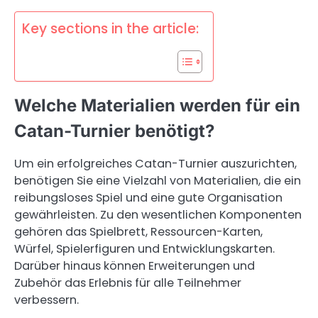
Key sections in the article:
Welche Materialien werden für ein
Catan-Turnier benötigt?
Um ein erfolgreiches Catan-Turnier auszurichten,
benötigen Sie eine Vielzahl von Materialien, die ein
reibungsloses Spiel und eine gute Organisation
gewährleisten. Zu den wesentlichen Komponenten
gehören das Spielbrett, Ressourcen-Karten,
Würfel, Spielerfiguren und Entwicklungskarten.
Darüber hinaus können Erweiterungen und
Zubehör das Erlebnis für alle Teilnehmer
verbessern.