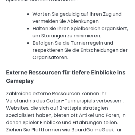
Warten Sie geduldig auf Ihren Zug und
vermeiden Sie Ablenkungen.
Halten Sie Ihren Spielbereich organisiert,
um Störungen zu minimieren.
Befolgen Sie die Turnierregeln und
respektieren Sie die Entscheidungen der
Organisatoren.
Externe Ressourcen für tiefere Einblicke ins
Gameplay
Zahlreiche externe Ressourcen können Ihr
Verständnis des Catan-Turnierspiels verbessern.
Websites, die sich auf Brettspielstrategien
spezialisiert haben, bieten oft Artikel und Foren, in
denen Spieler Einblicke und Erfahrungen teilen.
Ziehen Sie Plattformen wie BoardGameGeek für