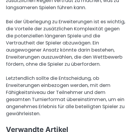
zusätzlichen Regeln vertraut zu machen, was zu
langsameren Spielen führen kann.
Bei der Überlegung zu Erweiterungen ist es wichtig,
die Vorteile der zusätzlichen Komplexität gegen
die potenziellen längeren Spiele und die
Vertrautheit der Spieler abzuwägen. Ein
ausgewogener Ansatz könnte darin bestehen,
Erweiterungen auszuwählen, die den Wettbewerb
fördern, ohne die Spieler zu überfordern.
Letztendlich sollte die Entscheidung, ob
Erweiterungen einbezogen werden, mit dem
Fähigkeitsniveau der Teilnehmer und dem
gesamten Turnierformat übereinstimmen, um ein
angenehmes Erlebnis für alle beteiligten Spieler zu
gewährleisten.
Verwandte Artikel