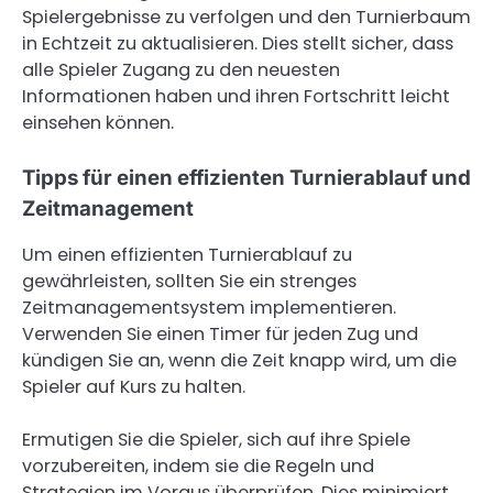
Spielergebnisse zu verfolgen und den Turnierbaum
in Echtzeit zu aktualisieren. Dies stellt sicher, dass
alle Spieler Zugang zu den neuesten
Informationen haben und ihren Fortschritt leicht
einsehen können.
Tipps für einen effizienten Turnierablauf und
Zeitmanagement
Um einen effizienten Turnierablauf zu
gewährleisten, sollten Sie ein strenges
Zeitmanagementsystem implementieren.
Verwenden Sie einen Timer für jeden Zug und
kündigen Sie an, wenn die Zeit knapp wird, um die
Spieler auf Kurs zu halten.
Ermutigen Sie die Spieler, sich auf ihre Spiele
vorzubereiten, indem sie die Regeln und
Strategien im Voraus überprüfen. Dies minimiert