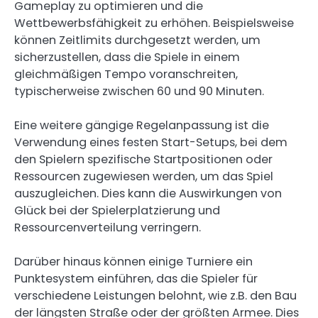
Gameplay zu optimieren und die
Wettbewerbsfähigkeit zu erhöhen. Beispielsweise
können Zeitlimits durchgesetzt werden, um
sicherzustellen, dass die Spiele in einem
gleichmäßigen Tempo voranschreiten,
typischerweise zwischen 60 und 90 Minuten.
Eine weitere gängige Regelanpassung ist die
Verwendung eines festen Start-Setups, bei dem
den Spielern spezifische Startpositionen oder
Ressourcen zugewiesen werden, um das Spiel
auszugleichen. Dies kann die Auswirkungen von
Glück bei der Spielerplatzierung und
Ressourcenverteilung verringern.
Darüber hinaus können einige Turniere ein
Punktesystem einführen, das die Spieler für
verschiedene Leistungen belohnt, wie z.B. den Bau
der längsten Straße oder der größten Armee. Dies