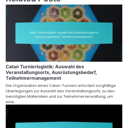
Catan Turnierlogistik: Auswahl des
Veranstaltungsorts, Ausrüstungsbedarf,
Teilnehmermanagement
Die Organisation eines Catan-Turniers erfordert sorgfältige
Überlegungen zur Auswahl des Veranstaltungsorts, zu den
benötigten Materialien und zur Teilnehmerverwaltung, um
eine…