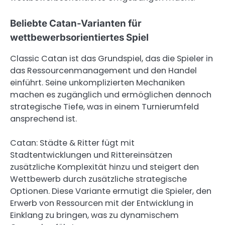
Beliebte Catan-Varianten für
wettbewerbsorientiertes Spiel
Classic Catan ist das Grundspiel, das die Spieler in
das Ressourcenmanagement und den Handel
einführt. Seine unkomplizierten Mechaniken
machen es zugänglich und ermöglichen dennoch
strategische Tiefe, was in einem Turnierumfeld
ansprechend ist.
Catan: Städte & Ritter fügt mit
Stadtentwicklungen und Rittereinsätzen
zusätzliche Komplexität hinzu und steigert den
Wettbewerb durch zusätzliche strategische
Optionen. Diese Variante ermutigt die Spieler, den
Erwerb von Ressourcen mit der Entwicklung in
Einklang zu bringen, was zu dynamischem