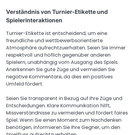
Verständnis von Turnier-Etikette und
Spielerinteraktionen
Turnier-Etikette ist entscheidend, um eine
freundliche und wettbewerbsorientierte
Atmosphäre aufrechtzuerhalten. Seien Sie immer
respektvoll und höflich gegenüber anderen
Spielern, unabhängig vom Ausgang des Spiels.
Anerkennen Sie gute Züge und vermeiden Sie
negative Kommentare, da dies ein positives
Umfeld fördert.
Seien Sie transparent in Bezug auf Ihre Züge und
Entscheidungen. Klare Kommunikation hilft,
Missverständnisse zu vermeiden und fördert faires
Spiel. Wenn Sie einen Moment zum Nachdenken
benötigen, informieren Sie Ihre Gegner, um den
Spielfluss aufrechtzuerhalten.