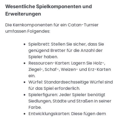
Wesentliche Spielkomponenten und
Erweiterungen
Die Kernkomponenten für ein Catan-Turnier
umfassen Folgendes:
Spielbrett: Stellen Sie sicher, dass Sie
genügend Bretter für die Anzahl der
Spieler haben.
Ressourcen-Karten: Lagern Sie Holz-,
Ziegel-, Schaf-, Weizen- und Erz-Karten
ein.
Würfel: Standardsechsseitige Würfel sind
für das Spiel erforderlich.
Spielerfiguren: Jeder Spieler benötigt
Siedlungen, Städte und Straßen in seiner
Farbe.
Entwicklungskarten: Diese fügen dem