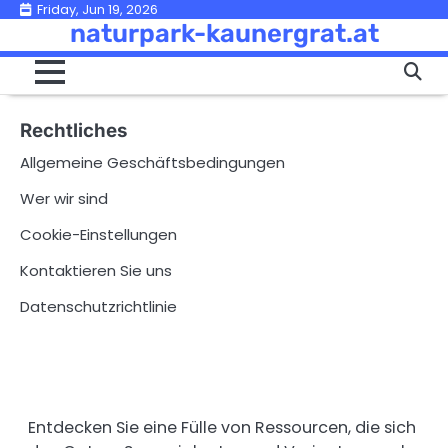
Skip
Friday, Jun 19, 2026
naturpark-kaunergrat.at
to
content
Rechtliches
Allgemeine Geschäftsbedingungen
Wer wir sind
Cookie-Einstellungen
Kontaktieren Sie uns
Datenschutzrichtlinie
Entdecken Sie eine Fülle von Ressourcen, die sich