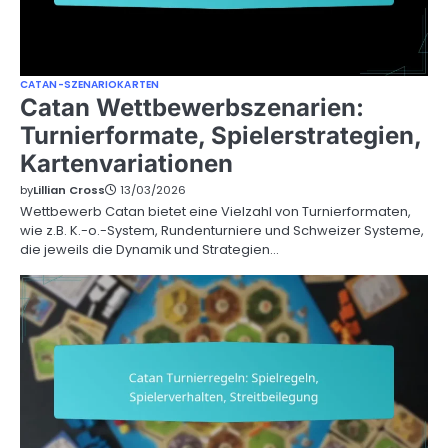
CATAN-SZENARIOKARTEN
Catan Wettbewerbszenarien:
Turnierformate, Spielerstrategien,
Kartenvariationen
by
Lillian Cross
13/03/2026
Wettbewerb Catan bietet eine Vielzahl von Turnierformaten,
wie z.B. K.-o.-System, Rundenturniere und Schweizer Systeme,
die jeweils die Dynamik und Strategien…