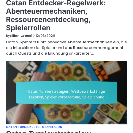
Catan Entdecker-Regelwerk:
Abenteuermechaniken,
Ressourcenentdeckung,
Spielerrollen
by
Lillian Cross
12/03/2026
Catan Explorers führt innovative Abenteuermechaniken ein, die
die Interaktion der Spieler und das Ressourcenmanagement
durch Quests und die Erkundung unkartierter…
CATAN TURNIER SETUP STANDARDS