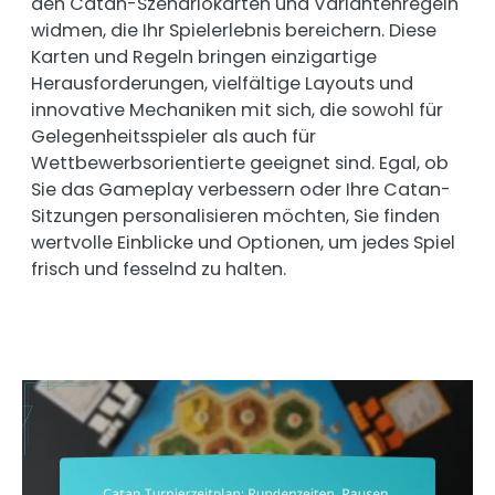
den Catan-Szenariokarten und Variantenregeln
widmen, die Ihr Spielerlebnis bereichern. Diese
Karten und Regeln bringen einzigartige
Herausforderungen, vielfältige Layouts und
innovative Mechaniken mit sich, die sowohl für
Gelegenheitsspieler als auch für
Wettbewerbsorientierte geeignet sind. Egal, ob
Sie das Gameplay verbessern oder Ihre Catan-
Sitzungen personalisieren möchten, Sie finden
wertvolle Einblicke und Optionen, um jedes Spiel
frisch und fesselnd zu halten.