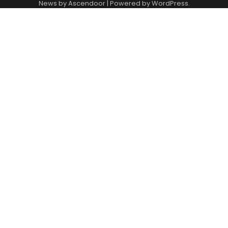
News by
Ascendoor
| Powered by
WordPress
.