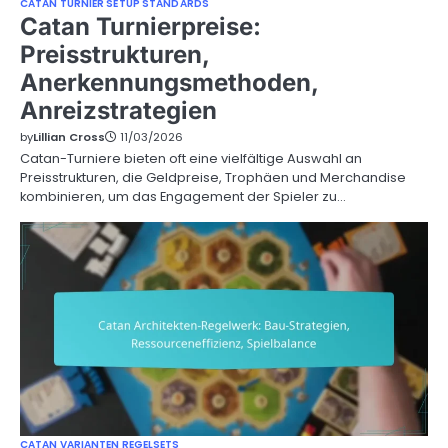
CATAN TURNIER SETUP STANDARDS
Catan Turnierpreise:
Preisstrukturen,
Anerkennungsmethoden,
Anreizstrategien
by
Lillian Cross
11/03/2026
Catan-Turniere bieten oft eine vielfältige Auswahl an
Preisstrukturen, die Geldpreise, Trophäen und Merchandise
kombinieren, um das Engagement der Spieler zu…
CATAN VARIANTEN REGELSETS