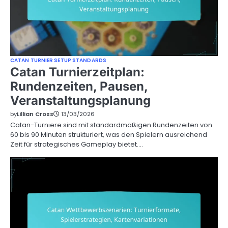
CATAN TURNIER SETUP STANDARDS
Catan Turnierzeitplan:
Rundenzeiten, Pausen,
Veranstaltungsplanung
by
Lillian Cross
13/03/2026
Catan-Turniere sind mit standardmäßigen Rundenzeiten von
60 bis 90 Minuten strukturiert, was den Spielern ausreichend
Zeit für strategisches Gameplay bietet.…