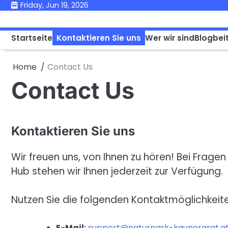
Skip
Friday, Jun 19, 2026
to
content
Startseite
Kontaktieren Sie uns
Wer wir sind
Blogbei
Home
Contact Us
Contact Us
Kontaktieren Sie uns
Wir freuen uns, von Ihnen zu hören! Bei Fra
Hub stehen wir Ihnen jederzeit zur Verfügung.
Nutzen Sie die folgenden Kontaktmöglichkeite
E-Mail:
support@naturpark-kaunergrat.a