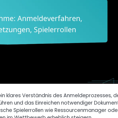
ein klares Verständnis des Anmeldeprozesses, d
ühren und das Einreichen notwendiger Dokumen
fische Spielerrollen wie Ressourcenmanager ode
cen im Wettbewerb erheblich steigern.