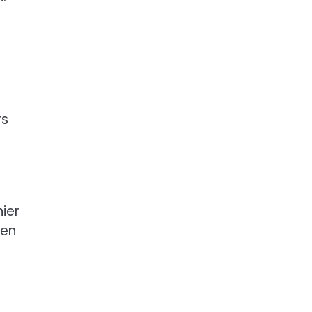
rs
ier
len