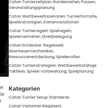
Catan Turnierzeitplan: Rundenzeiten, Pausen,
Veranstaltungsplanung
Catan Wettbewerbszenarien: Turnierformate,
Spielerstrategien, Kartenvariationen
Catan Turnierregeln: Spielregeln,
Spielerverhalten, Streitbeilegung
Catan Entdecker-Regelwerk:
Abenteuermechaniken,
Ressourcenentdeckung, Spielerrollen
Catan Turnierstrategien: Wettbewerbsfähige
Taktiken, Spieler Vorbereitung, Spielplanung
er
Kategorien
te
Catan Turnier Setup Standards
r
Catan Varianten Regelsets