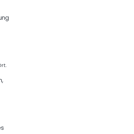
ung
rt.
n,
es