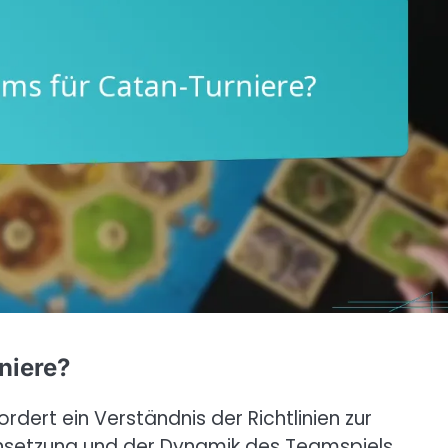
niere?
rdert ein Verständnis der Richtlinien zur
setzung und der Dynamik des Teamspiels.